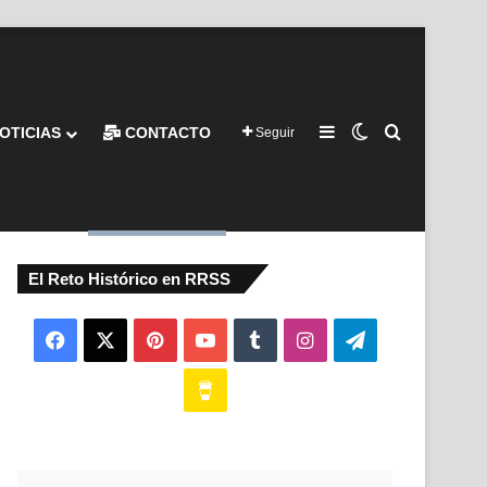
Barra lateral
Switch skin
Buscar por
OTICIAS
CONTACTO
Seguir
El Reto Histórico en RRSS
Facebook
X
Pinterest
YouTube
Tumblr
Instagram
Telegram
Buy
Me
a