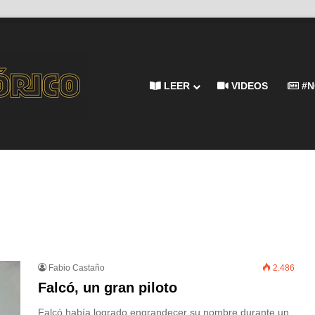
LEER
VIDEOS
#N
Fabio Castaño
2.486
Falcó, un gran piloto
Falcó había logrado engrandecer su nombre durante un