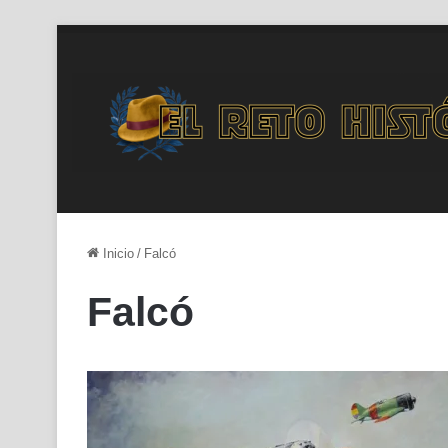
Inicio
/
Falcó
Falcó