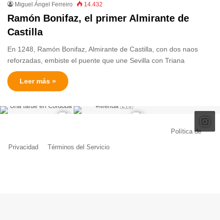
Miguel Ángel Ferreiro
14.432
Ramón Bonifaz, el primer Almirante de
Castilla
En 1248, Ramón Bonifaz, Almirante de Castilla, con dos naos
reforzadas, embiste el puente que une Sevilla con Triana
Leer más »
© Copyright 2026, Todos los derechos reservados |
Política de
Privacidad
|
Términos del Servicio
| Creado por Miguel Ángel Ferreiro
Facebook
X
Pinterest
YouTube
Tumblr
Instagram
Telegram
Buy
Me
a