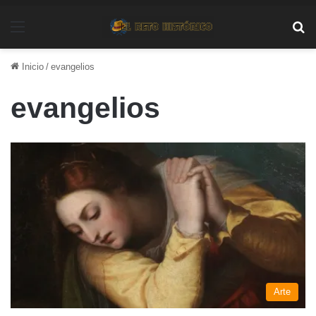
Menú
Bu
Inicio
/
evangelios
evangelios
Arte