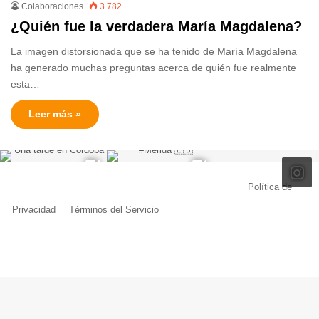
Colaboraciones
3.782
¿Quién fue la verdadera María Magdalena?
La imagen distorsionada que se ha tenido de María Magdalena
ha generado muchas preguntas acerca de quién fue realmente
esta…
Leer más »
© Copyright 2026, Todos los derechos reservados |
Política de
Privacidad
|
Términos del Servicio
| Creado por Miguel Ángel Ferreiro
Facebook
X
Pinterest
YouTube
Tumblr
Instagram
Telegram
Buy
Me
a