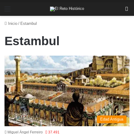
Menú
Bu
Inicio
/
Estambul
Estambul
Edad Antigua
Miguel Ángel Ferreiro
37.491