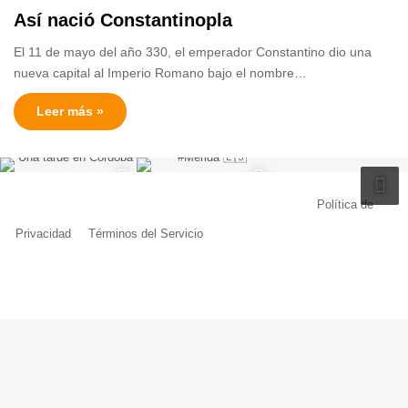
Así nació Constantinopla
El 11 de mayo del año 330, el emperador Constantino dio una
nueva capital al Imperio Romano bajo el nombre…
Leer más »
© Copyright 2026, Todos los derechos reservados |
Política de
Privacidad
|
Términos del Servicio
| Creado por Miguel Ángel Ferreiro
Facebook
X
Pinterest
YouTube
Tumblr
Instagram
Telegram
Buy
Me
a