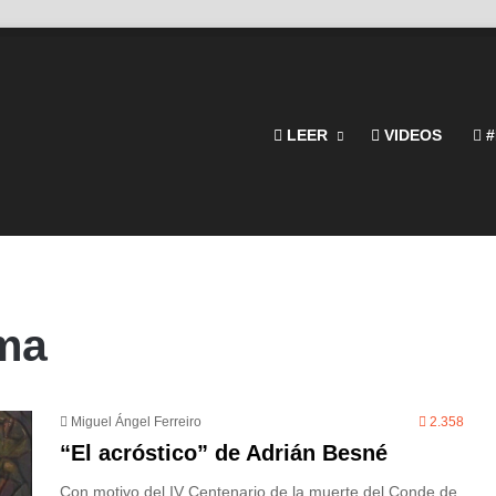
LEER
VIDEOS
#
ima
Miguel Ángel Ferreiro
2.358
“El acróstico” de Adrián Besné
Con motivo del IV Centenario de la muerte del Conde de