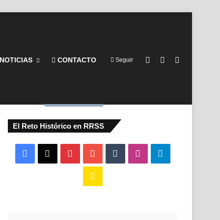
Barra lateral
Switch skin
Buscar por
NOTICIAS
CONTACTO
Seguir
El Reto Histórico en RRSS
Facebook
X
Pinterest
YouTube
Tumblr
Instagram
Telegram
Buy
Me
a