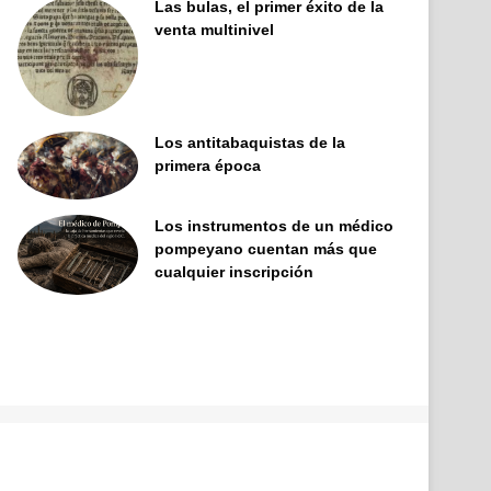
Las bulas, el primer éxito de la
venta multinivel
Los antitabaquistas de la
primera época
Los instrumentos de un médico
pompeyano cuentan más que
cualquier inscripción
Facebook
X
Pinterest
YouTube
Tumblr
Instagram
Telegram
Buy
Me