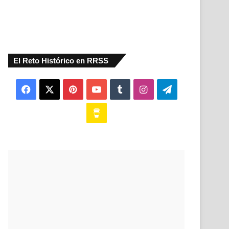
El Reto Histórico en RRSS
Facebook
X
Pinterest
YouTube
Tumblr
Instagram
Telegram
Buy
Me
a
Coffee