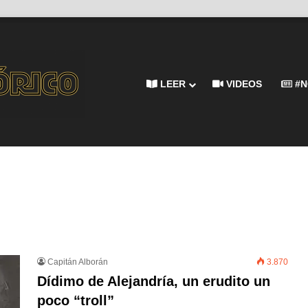
LEER
VIDEOS
#N
Capitán Alborán
3.870
Dídimo de Alejandría, un erudito un
poco “troll”