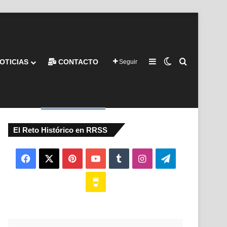
Barra lateral
Switch skin
Buscar por
OTICIAS
CONTACTO
Seguir
El Reto Histórico en RRSS
Facebook
X
Pinterest
YouTube
Tumblr
Instagram
Telegram
Buy
Me
a