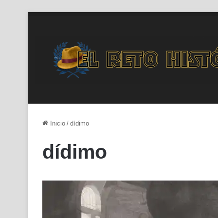
Inicio
/
dídimo
dídimo