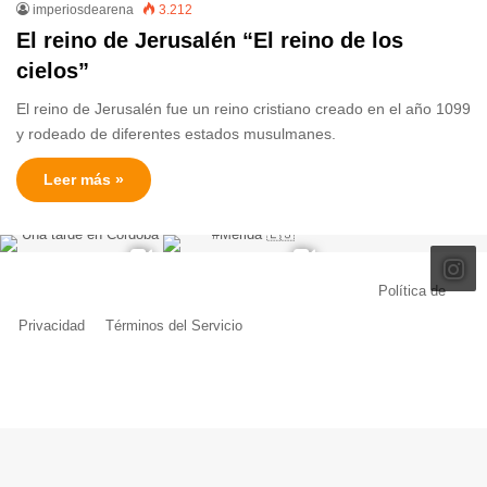
imperiosdearena
3.212
El reino de Jerusalén “El reino de los
cielos”
El reino de Jerusalén fue un reino cristiano creado en el año 1099
y rodeado de diferentes estados musulmanes.
Leer más »
© Copyright 2026, Todos los derechos reservados |
Política de
Privacidad
|
Términos del Servicio
| Creado por Miguel Ángel Ferreiro
Facebook
X
Pinterest
YouTube
Tumblr
Instagram
Telegram
Buy
Me
a