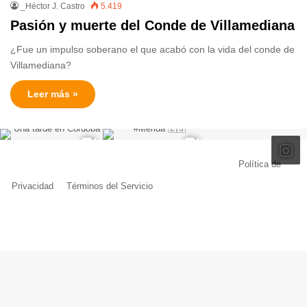
_Héctor J. Castro
5.419
Pasión y muerte del Conde de Villamediana
¿Fue un impulso soberano el que acabó con la vida del conde de
Villamediana?
Leer más »
© Copyright 2026, Todos los derechos reservados |
Política de
Privacidad
|
Términos del Servicio
| Creado por Miguel Ángel Ferreiro
Facebook
X
Pinterest
YouTube
Tumblr
Instagram
Telegram
Buy
Me
a