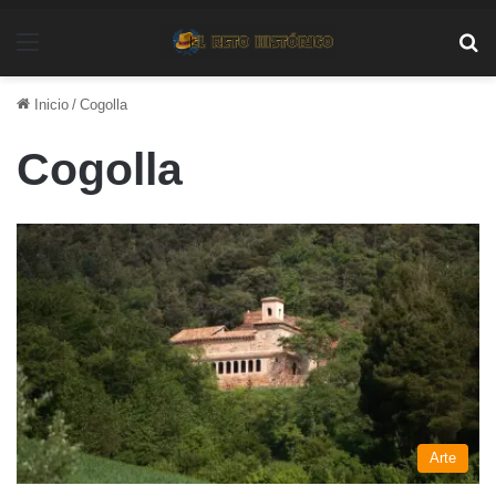
Menú
Bu
Inicio
/
Cogolla
Cogolla
Arte