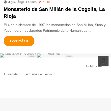
Miguel Ángel Ferreiro
7.348
Monasterio de San Millán de la Cogolla, La
Rioja
El 4 de diciembre de 1997 los monasterios de San Millán, Suso y
Yuso, fueron declarados Patrimonio de la Humanidad…
Leer más »
© Copyright 2026, Todos los derechos reservados |
Política de
Privacidad
|
Términos del Servicio
| Creado por Miguel Ángel Ferreiro
Facebook
X
Pinterest
YouTube
Tumblr
Instagram
Telegram
Buy
Me
a