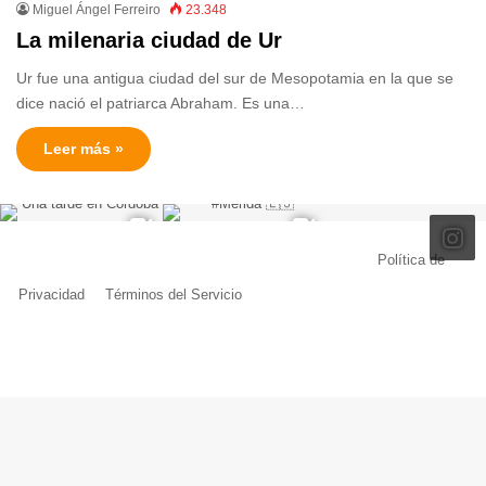
Miguel Ángel Ferreiro
23.348
La milenaria ciudad de Ur
Ur fue una antigua ciudad del sur de Mesopotamia en la que se
dice nació el patriarca Abraham. Es una…
Leer más »
© Copyright 2026, Todos los derechos reservados |
Política de
Privacidad
|
Términos del Servicio
| Creado por Miguel Ángel Ferreiro
Facebook
X
Pinterest
YouTube
Tumblr
Instagram
Telegram
Buy
Me
a