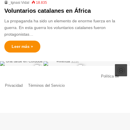
_Ignasi Vidal
18.835
Voluntarios catalanes en África
La propaganda ha sido un elemento de enorme fuerza en la
guerra. En esta guerra los voluntarios catalanes fueron
protagonistas…
Leer más »
© Copyright 2026, Todos los derechos reservados |
Política de
Privacidad
|
Términos del Servicio
| Creado por Miguel Ángel Ferreiro
Facebook
X
Pinterest
YouTube
Tumblr
Instagram
Telegram
Buy
Me
a