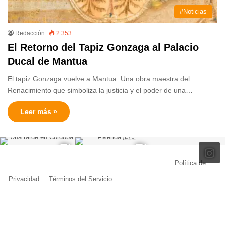
#Noticias
Redacción
2.353
El Retorno del Tapiz Gonzaga al Palacio
Ducal de Mantua
El tapiz Gonzaga vuelve a Mantua. Una obra maestra del
Renacimiento que simboliza la justicia y el poder de una…
Leer más »
© Copyright 2026, Todos los derechos reservados |
Política de
Privacidad
|
Términos del Servicio
| Creado por Miguel Ángel Ferreiro
Facebook
X
Pinterest
YouTube
Tumblr
Instagram
Telegram
Buy