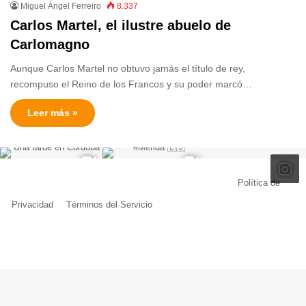
Miguel Ángel Ferreiro
8.337
Carlos Martel, el ilustre abuelo de
Carlomagno
Aunque Carlos Martel no obtuvo jamás el título de rey,
recompuso el Reino de los Francos y su poder marcó…
Leer más »
© Copyright 2026, Todos los derechos reservados |
Política de
Privacidad
|
Términos del Servicio
| Creado por Miguel Ángel Ferreiro
Facebook
X
Pinterest
YouTube
Tumblr
Instagram
Telegram
Buy
Me
a