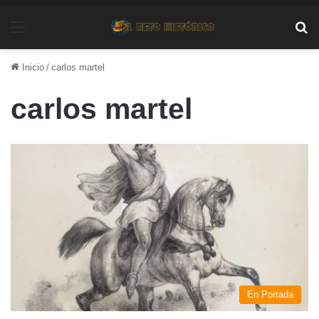
Menú
Bu
Inicio
/
carlos martel
carlos martel
En Portada