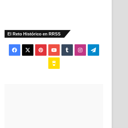
El Reto Histórico en RRSS
Facebook
X
Pinterest
YouTube
Tumblr
Instagram
Telegram
Buy
Me
a
Coffee