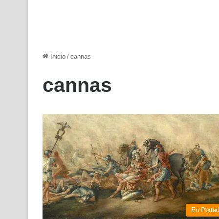
Inicio
/
cannas
cannas
En Porta