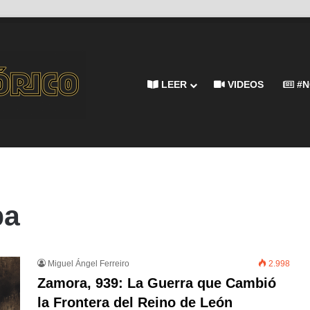
LEER
VIDEOS
#N
ba
Miguel Ángel Ferreiro
2.998
Zamora, 939: La Guerra que Cambió
la Frontera del Reino de León