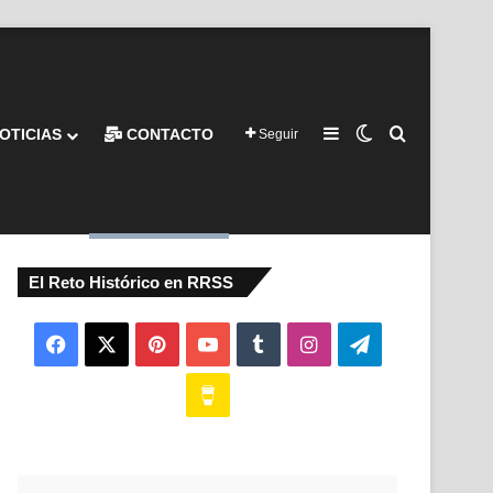
Barra lateral
Switch skin
Buscar por
OTICIAS
CONTACTO
Seguir
El Reto Histórico en RRSS
Facebook
X
Pinterest
YouTube
Tumblr
Instagram
Telegram
Buy
Me
a