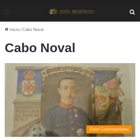
Menú
Bu
Inicio
/
Cabo Noval
Cabo Noval
Edad Contemporánea