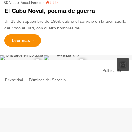
Miguel Ángel Ferreiro
5.596
El Cabo Noval, poema de guerra
Un 28 de septiembre de 1909, cubría el servicio en la avanzadilla
del Zoco el Had, con cuatro hombres de…
Leer más »
© Copyright 2026, Todos los derechos reservados |
Política de
Privacidad
|
Términos del Servicio
| Creado por Miguel Ángel Ferreiro
Facebook
X
Pinterest
YouTube
Tumblr
Instagram
Telegram
Buy
Me
a