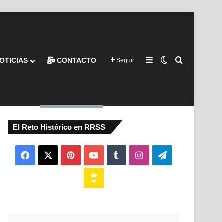
Barra lateral
Switch skin
Buscar por
OTICIAS
CONTACTO
Seguir
El Reto Histórico en RRSS
Facebook
X
Pinterest
YouTube
Tumblr
Instagram
Telegram
Buy
Me
a