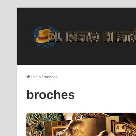
Inicio
/
broches
broches