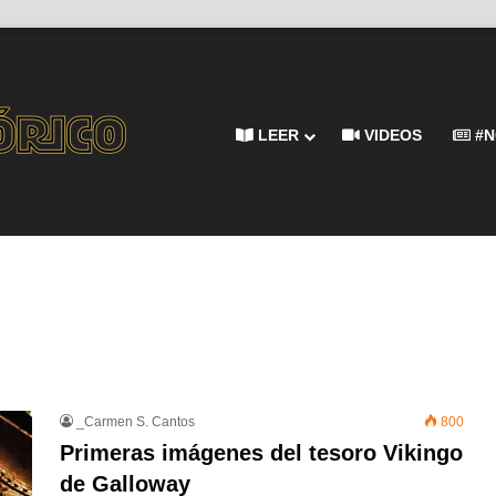
LEER
VIDEOS
#N
_Carmen S. Cantos
800
Primeras imágenes del tesoro Vikingo
de Galloway