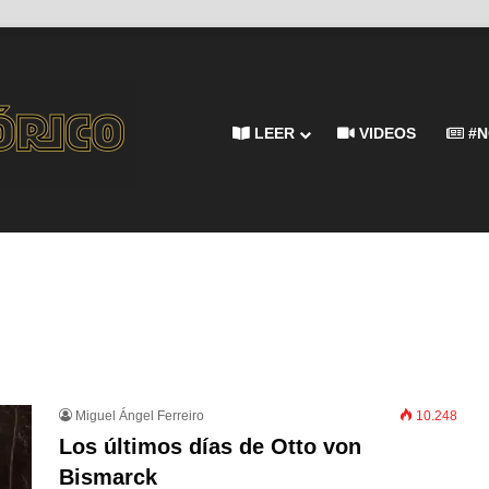
LEER
VIDEOS
#N
Miguel Ángel Ferreiro
10.248
Los últimos días de Otto von
Bismarck