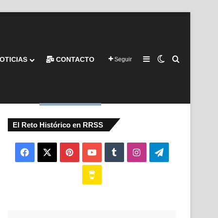
Barra lateral
Switch skin
Buscar por
OTICIAS
CONTACTO
Seguir
El Reto Histórico en RRSS
Facebook
X
Pinterest
YouTube
Tumblr
Instagram
Telegram
Buy
Me
a