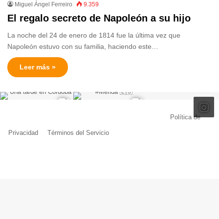
Miguel Ángel Ferreiro
9.359
El regalo secreto de Napoleón a su hijo
La noche del 24 de enero de 1814 fue la última vez que
Napoleón estuvo con su familia, haciendo este…
Leer más »
© Copyright 2026, Todos los derechos reservados |
Política de
Privacidad
|
Términos del Servicio
| Creado por Miguel Ángel Ferreiro
Facebook
X
Pinterest
YouTube
Tumblr
Instagram
Telegram
Buy
Me
a