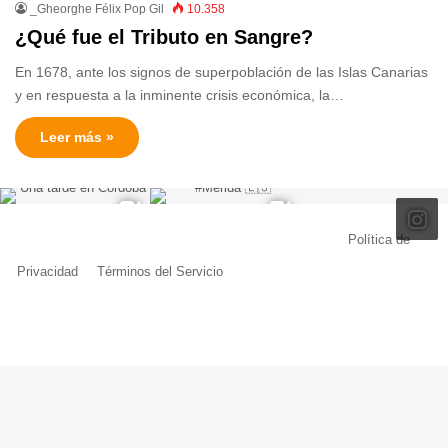
_Gheorghe Félix Pop Gil
10.358
¿Qué fue el Tributo en Sangre?
En 1678, ante los signos de superpoblación de las Islas Canarias
y en respuesta a la inminente crisis económica, la…
Leer más »
© Copyright 2026, Todos los derechos reservados |
Política de
Privacidad
|
Términos del Servicio
| Creado por Miguel Ángel Ferreiro
Facebook
X
Pinterest
YouTube
Tumblr
Instagram
Telegram
Buy
Me
a