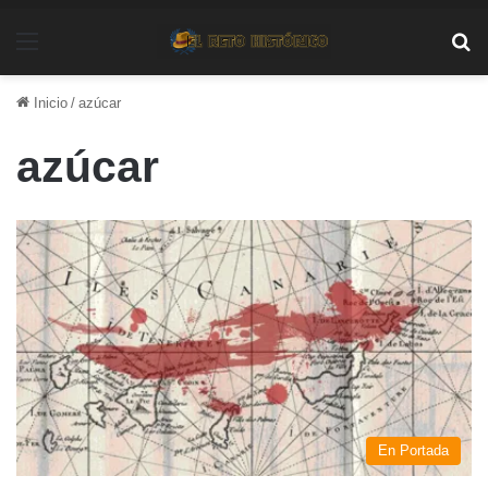
Menú
Bu
Inicio
/
azúcar
azúcar
En Portada