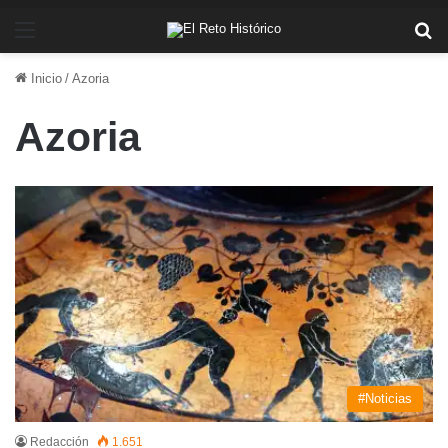
Menú
Bu
Inicio
/
Azoria
Azoria
#Noticias
Redacción
1.651