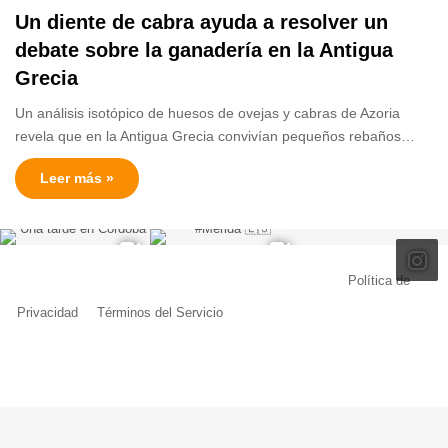
Un diente de cabra ayuda a resolver un
debate sobre la ganadería en la Antigua
Grecia
Un análisis isotópico de huesos de ovejas y cabras de Azoria
revela que en la Antigua Grecia convivían pequeños rebaños…
Leer más »
© Copyright 2026, Todos los derechos reservados |
Política de
Privacidad
|
Términos del Servicio
| Creado por Miguel Ángel Ferreiro
Facebook
X
Pinterest
YouTube
Tumblr
Instagram
Telegram
Buy
Me