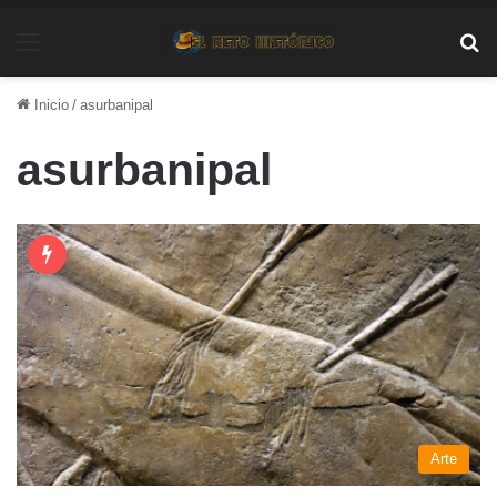
Menú
Bu
Inicio
/
asurbanipal
asurbanipal
Arte