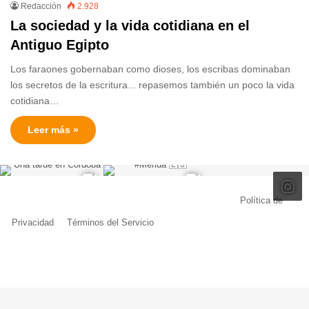
Redacción
2.928
La sociedad y la vida cotidiana en el
Antiguo Egipto
Los faraones gobernaban como dioses, los escribas dominaban
los secretos de la escritura... repasemos también un poco la vida
cotidiana…
Leer más »
© Copyright 2026, Todos los derechos reservados |
Política de
Privacidad
|
Términos del Servicio
| Creado por Miguel Ángel Ferreiro
Facebook
X
Pinterest
YouTube
Tumblr
Instagram
Telegram
Buy
Me