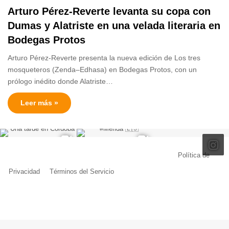
Arturo Pérez-Reverte levanta su copa con
Dumas y Alatriste en una velada literaria en
Bodegas Protos
Arturo Pérez-Reverte presenta la nueva edición de Los tres
mosqueteros (Zenda–Edhasa) en Bodegas Protos, con un
prólogo inédito donde Alatriste…
Leer más »
© Copyright 2026, Todos los derechos reservados |
Política de
Privacidad
|
Términos del Servicio
| Creado por Miguel Ángel Ferreiro
Facebook
X
Pinterest
YouTube
Tumblr
Instagram
Telegram
Buy
Me