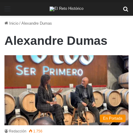
Menú
Bu
Inicio
/
Alexandre Dumas
Alexandre Dumas
En Portada
Redacción
1.756