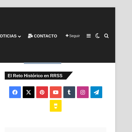
Barra lateral
Switch skin
Buscar por
OTICIAS
CONTACTO
Seguir
El Reto Histórico en RRSS
Facebook
X
Pinterest
YouTube
Tumblr
Instagram
Telegram
Buy
Me
a