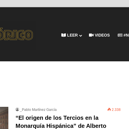
LEER
VIDEOS
#N
_Pablo Martínez García
2.338
“El origen de los Tercios en la
Monarquía Hispánica” de Alberto