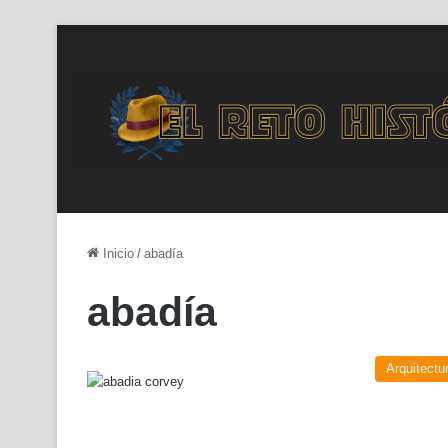
Inicio
/
abadía
abadía
Arquitectu