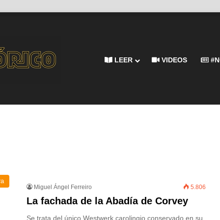
LEER
VIDEOS
#N
ra
Miguel Ángel Ferreiro
5.806
La fachada de la Abadía de Corvey
Se trata del único Westwerk carolingio conservado en su