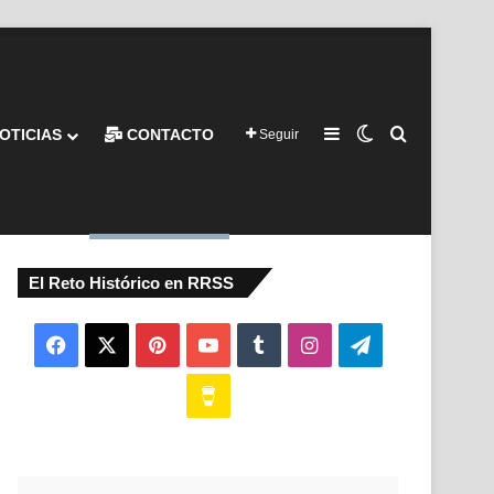
Barra lateral
Switch skin
Buscar por
OTICIAS
CONTACTO
Seguir
El Reto Histórico en RRSS
Facebook
X
Pinterest
YouTube
Tumblr
Instagram
Telegram
Buy
Me
a