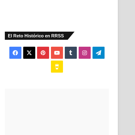
El Reto Histórico en RRSS
Facebook
X
Pinterest
YouTube
Tumblr
Instagram
Telegram
Buy
Me
a
Coffee