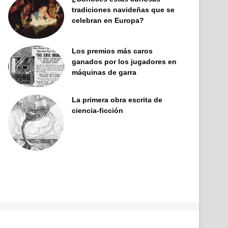
tradiciones navideñas que se
celebran en Europa?
Los premios más caros
ganados por los jugadores en
máquinas de garra
La primera obra escrita de
ciencia-ficción
Facebook
X
Pinterest
YouTube
Tumblr
Instagram
Telegram
Buy