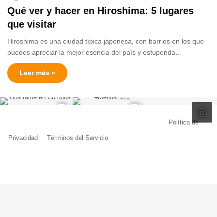
Qué ver y hacer en Hiroshima: 5 lugares
que visitar
Hiroshima es una ciudad típica japonesa, con barrios en los que
puedes apreciar la mejor esencia del país y estupenda…
Leer más »
© Copyright 2026, Todos los derechos reservados |
Política de
Privacidad
|
Términos del Servicio
| Creado por Miguel Ángel Ferreiro
Facebook
X
Pinterest
YouTube
Tumblr
Instagram
Telegram
Buy
Me
a