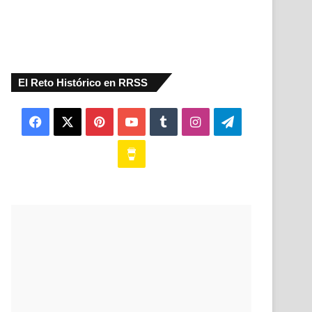
El Reto Histórico en RRSS
Facebook
X
Pinterest
YouTube
Tumblr
Instagram
Telegram
Buy
Me
a
Coffee