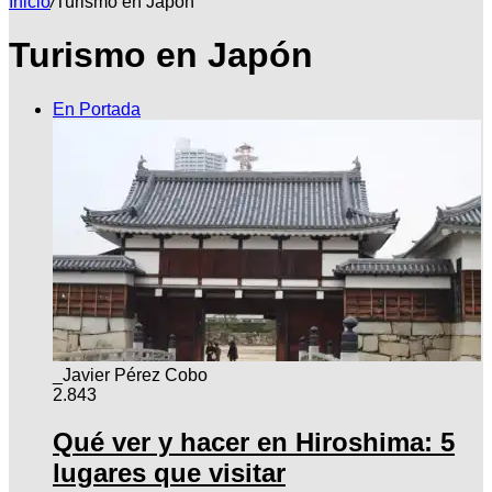
Inicio
/
Turismo en Japón
Turismo en Japón
por
En Portada
_Javier Pérez Cobo
2.843
Qué ver y hacer en Hiroshima: 5
lugares que visitar