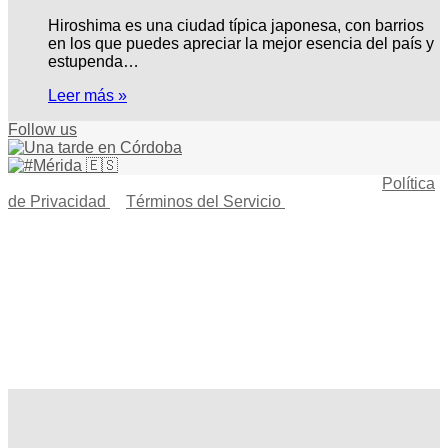
Hiroshima es una ciudad típica japonesa, con barrios
en los que puedes apreciar la mejor esencia del país y
estupenda…
Leer más »
Follow us
© Copyright 2026, Todos los derechos reservados |
Política
de Privacidad
|
Términos del Servicio
| Creado por Miguel
Ángel Ferreiro
Facebook
X
Pinterest
YouTube
Tumblr
Instagram
Telegram
Buy
Me
Botón
a
volver
Coffee