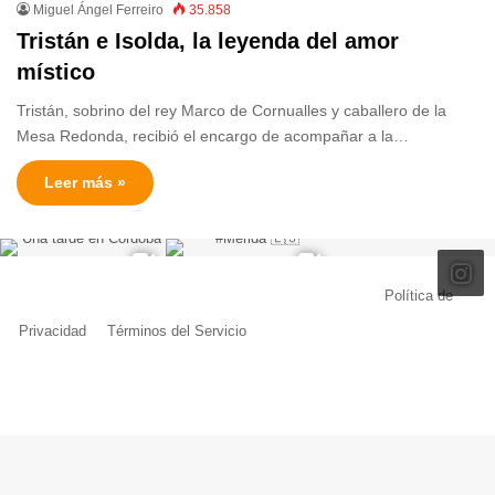
Miguel Ángel Ferreiro
35.858
Tristán e Isolda, la leyenda del amor
místico
Tristán, sobrino del rey Marco de Cornualles y caballero de la
Mesa Redonda, recibió el encargo de acompañar a la…
Leer más »
© Copyright 2026, Todos los derechos reservados |
Política de
Privacidad
|
Términos del Servicio
| Creado por Miguel Ángel Ferreiro
Facebook
X
Pinterest
YouTube
Tumblr
Instagram
Telegram
Buy
Me
a