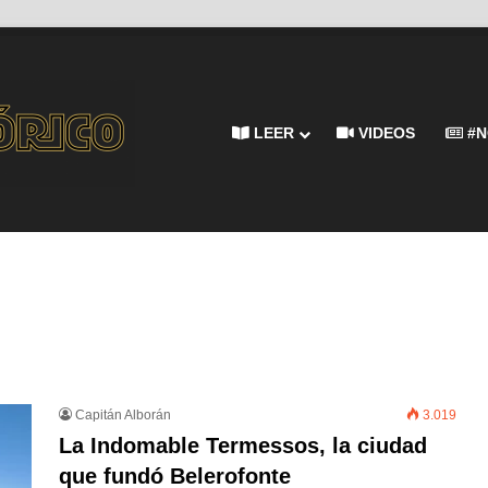
LEER
VIDEOS
#N
Capitán Alborán
3.019
La Indomable Termessos, la ciudad
que fundó Belerofonte