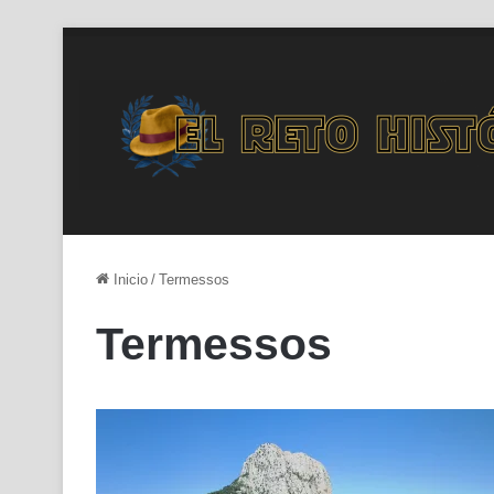
Inicio
/
Termessos
Termessos