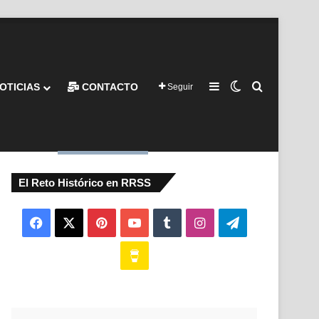
Barra lateral
Switch skin
Buscar por
OTICIAS
CONTACTO
Seguir
El Reto Histórico en RRSS
Facebook
X
Pinterest
YouTube
Tumblr
Instagram
Telegram
Buy
Me
a