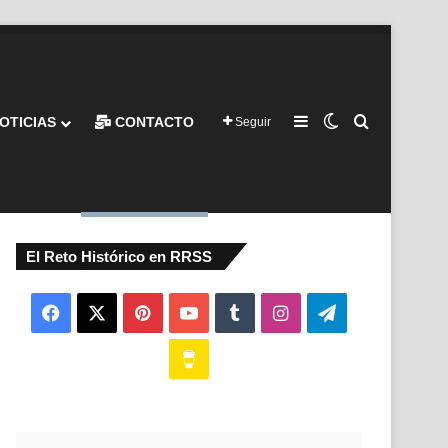
Barra lateral
Switch skin
Buscar por
OTICIAS
CONTACTO
Seguir
El Reto Histórico en RRSS
Facebook
X
Pinterest
YouTube
Tumblr
Instagram
Telegram
Buy
Me
a