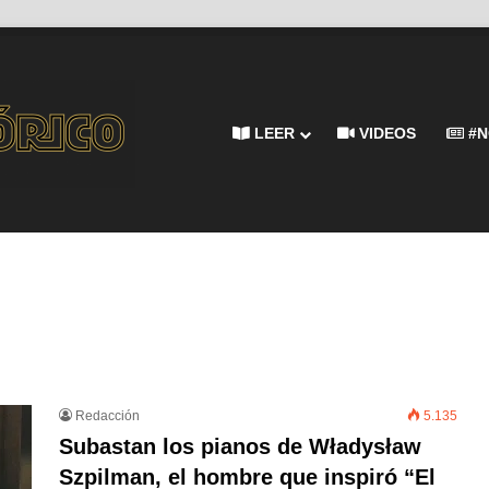
LEER
VIDEOS
#N
Redacción
5.135
Subastan los pianos de Władysław
Szpilman, el hombre que inspiró “El