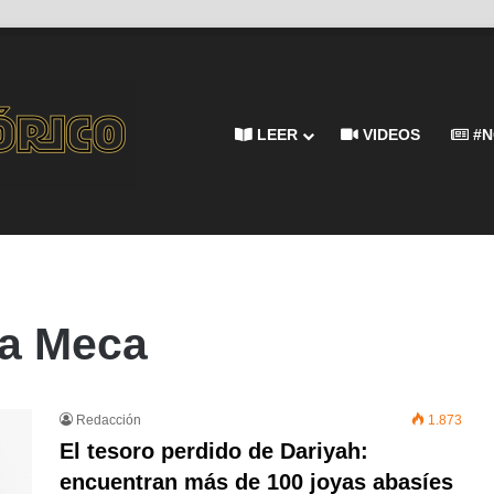
LEER
VIDEOS
#N
La Meca
Redacción
1.873
El tesoro perdido de Dariyah:
encuentran más de 100 joyas abasíes