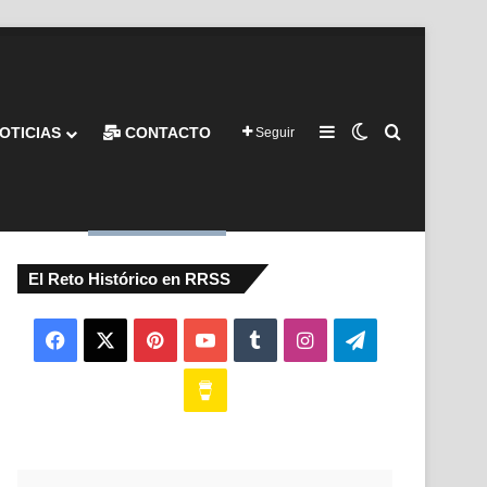
Barra lateral
Switch skin
Buscar por
OTICIAS
CONTACTO
Seguir
El Reto Histórico en RRSS
Facebook
X
Pinterest
YouTube
Tumblr
Instagram
Telegram
Buy
Me
a