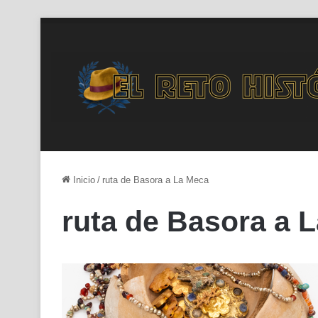
Inicio
/
ruta de Basora a La Meca
ruta de Basora a 