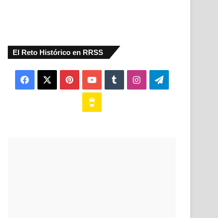
El Reto Histórico en RRSS
Facebook
X
Pinterest
YouTube
Tumblr
Instagram
Telegram
Buy
Me
a
Coffee