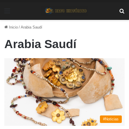
Menú
Bu
Inicio
/
Arabia Saudí
Arabia Saudí
#Noticias