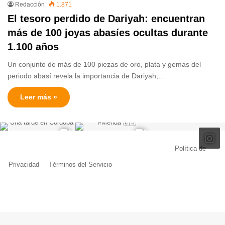
Redacción
1.871
El tesoro perdido de Dariyah: encuentran
más de 100 joyas abasíes ocultas durante
1.100 años
Un conjunto de más de 100 piezas de oro, plata y gemas del
periodo abasí revela la importancia de Dariyah,…
Leer más »
© Copyright 2026, Todos los derechos reservados |
Política de
Privacidad
|
Términos del Servicio
| Creado por Miguel Ángel Ferreiro
Facebook
X
Pinterest
YouTube
Tumblr
Instagram
Telegram
Buy
Me