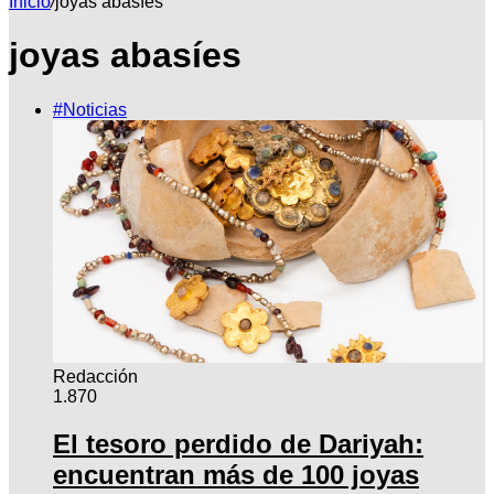
Inicio
/
joyas abasíes
joyas abasíes
por
#Noticias
Redacción
1.870
El tesoro perdido de Dariyah:
encuentran más de 100 joyas