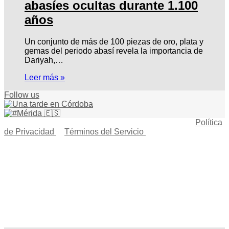
abasíes ocultas durante 1.100
años
Un conjunto de más de 100 piezas de oro, plata y
gemas del periodo abasí revela la importancia de
Dariyah,…
Leer más »
Follow us
© Copyright 2026, Todos los derechos reservados |
Política
de Privacidad
|
Términos del Servicio
| Creado por Miguel
Ángel Ferreiro
Facebook
X
Pinterest
YouTube
Tumblr
Instagram
Telegram
Buy