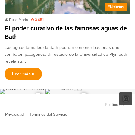
#Noticias
Rosa María
3.651
El poder curativo de las famosas aguas de
Bath
Las aguas termales de Bath podrían contener bacterias que
combaten patógenos. Un estudio de la Universidad de Plymouth
revela su…
Leer más »
© Copyright 2026, Todos los derechos reservados |
Política de
Privacidad
|
Términos del Servicio
| Creado por Miguel Ángel Ferreiro
Facebook
X
Pinterest
YouTube
Tumblr
Instagram
Telegram
Buy