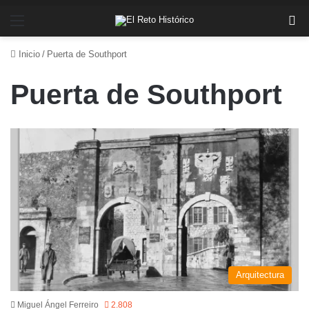
Menú
Bu
Inicio
/
Puerta de Southport
Puerta de Southport
Arquitectura
Miguel Ángel Ferreiro
2.808