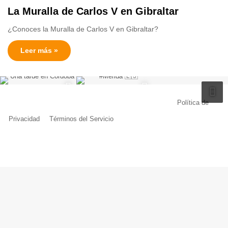
La Muralla de Carlos V en Gibraltar
¿Conoces la Muralla de Carlos V en Gibraltar?
Leer más »
© Copyright 2026, Todos los derechos reservados |
Política de
Privacidad
|
Términos del Servicio
| Creado por Miguel Ángel Ferreiro
Facebook
X
Pinterest
YouTube
Tumblr
Instagram
Telegram
Buy
Me
a
Coffe