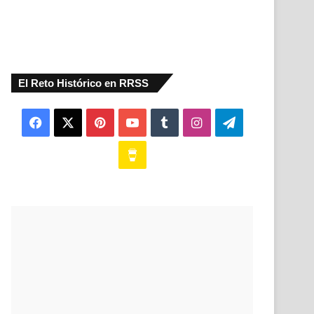
El Reto Histórico en RRSS
Facebook
X
Pinterest
YouTube
Tumblr
Instagram
Telegram
Buy
Me
a
Coffee