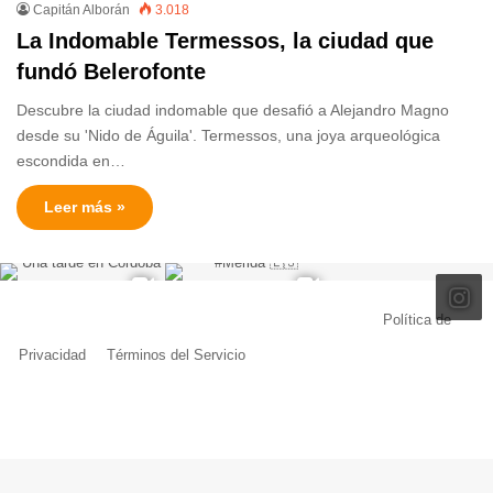
Capitán Alborán
3.018
La Indomable Termessos, la ciudad que
fundó Belerofonte
Descubre la ciudad indomable que desafió a Alejandro Magno
desde su 'Nido de Águila'. Termessos, una joya arqueológica
escondida en…
Leer más »
© Copyright 2026, Todos los derechos reservados |
Política de
Privacidad
|
Términos del Servicio
| Creado por Miguel Ángel Ferreiro
Facebook
X
Pinterest
YouTube
Tumblr
Instagram
Telegram
Buy
Me