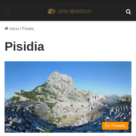
Menú
Bu
Inicio
/
Pisidia
Pisidia
En Portada