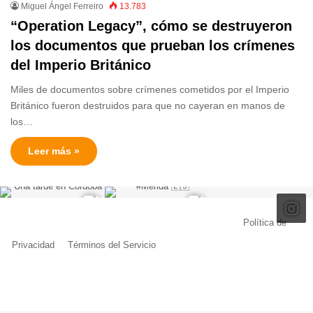
Miguel Ángel Ferreiro
13.783
“Operation Legacy”, cómo se destruyeron
los documentos que prueban los crímenes
del Imperio Británico
Miles de documentos sobre crímenes cometidos por el Imperio
Británico fueron destruidos para que no cayeran en manos de
los…
Leer más »
© Copyright 2026, Todos los derechos reservados |
Política de
Privacidad
|
Términos del Servicio
| Creado por Miguel Ángel Ferreiro
Facebook
X
Pinterest
YouTube
Tumblr
Instagram
Telegram
Buy