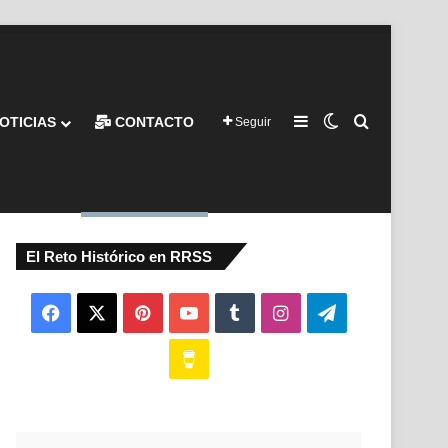
Barra lateral
Switch skin
Buscar por
OTICIAS
CONTACTO
Seguir
El Reto Histórico en RRSS
Facebook
X
Pinterest
YouTube
Tumblr
Instagram
Telegram
Buy
Me
a