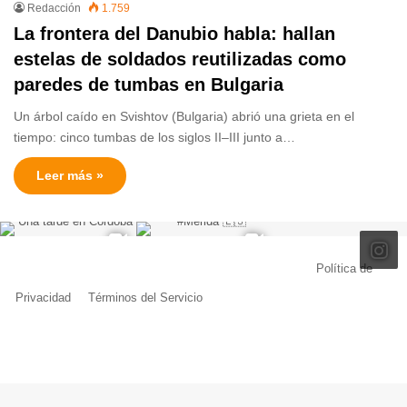
Redacción
1.759
La frontera del Danubio habla: hallan
estelas de soldados reutilizadas como
paredes de tumbas en Bulgaria
Un árbol caído en Svishtov (Bulgaria) abrió una grieta en el
tiempo: cinco tumbas de los siglos II–III junto a…
Leer más »
© Copyright 2026, Todos los derechos reservados |
Política de
Privacidad
|
Términos del Servicio
| Creado por Miguel Ángel Ferreiro
Facebook
X
Pinterest
YouTube
Tumblr
Instagram
Telegram
Buy
Me