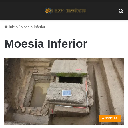
Menú
Bu
Inicio
/
Moesia Inferior
Moesia Inferior
#Noticias