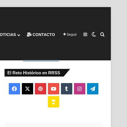
Barra lateral
Switch skin
Buscar por
OTICIAS
CONTACTO
Seguir
El Reto Histórico en RRSS
Facebook
X
Pinterest
YouTube
Tumblr
Instagram
Telegram
Buy
Me
a