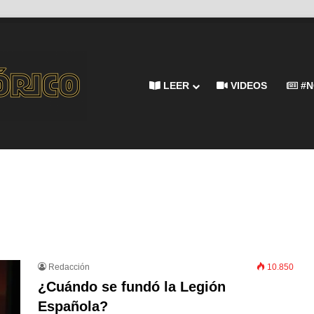
LEER
VIDEOS
#N
Redacción
10.850
¿Cuándo se fundó la Legión
Española?