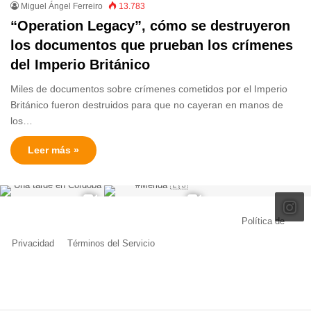
Miguel Ángel Ferreiro
13.783
“Operation Legacy”, cómo se destruyeron
los documentos que prueban los crímenes
del Imperio Británico
Miles de documentos sobre crímenes cometidos por el Imperio
Británico fueron destruidos para que no cayeran en manos de
los…
Leer más »
© Copyright 2026, Todos los derechos reservados |
Política de
Privacidad
|
Términos del Servicio
| Creado por Miguel Ángel Ferreiro
Facebook
X
Pinterest
YouTube
Tumblr
Instagram
Telegram
Buy