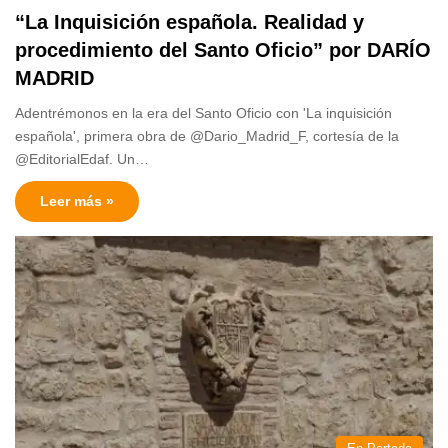
“La Inquisición española. Realidad y
procedimiento del Santo Oficio” por DARÍO
MADRID
Adentrémonos en la era del Santo Oficio con 'La inquisición
española', primera obra de @Dario_Madrid_F, cortesía de la
@EditorialEdaf. Un…
Leer más »