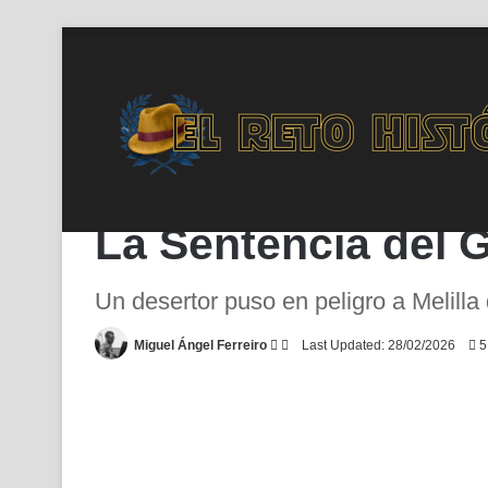
Inicio
/
En Portada
/
La Sentencia del General Sherlock
En Portada
La Sentencia del 
Un desertor puso en peligro a Melilla
Follow
Send
Miguel Ángel Ferreiro
Last Updated: 28/02/2026
5
on
an
X
email