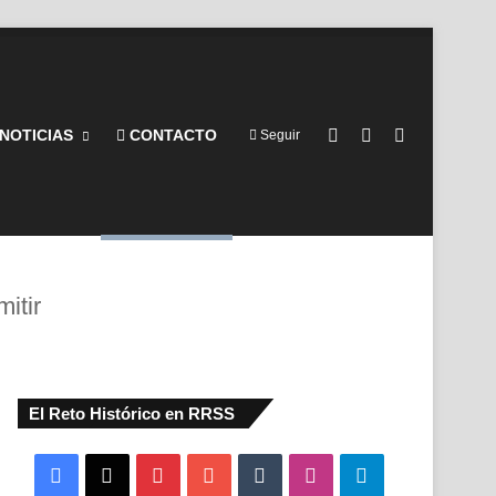
Barra lateral
Switch skin
Buscar por
NOTICIAS
CONTACTO
Seguir
itir
El Reto Histórico en RRSS
Facebook
X
Pinterest
YouTube
Tumblr
Instagram
Telegram