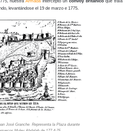
1775, nuestra
Armada
interceptó un
convoy británico
que traía
zando, levantándose el 19 de marzo e 1775.
n José Granche. Representa la Plaza durante
arruecos Muley Abdalah de 177 4-75.