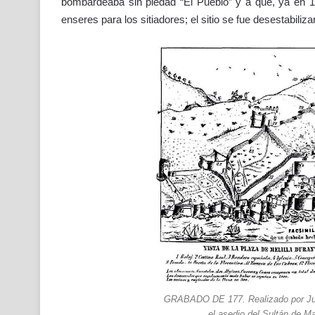
bombardeaba sin piedad “El Pueblo” y a que, ya en 
enseres para los sitiadores; el sitio se fue desestabili
GRABADO DE 177. Realizado por Jua
el asedio del Sultán de M