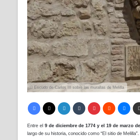
Escudo de Carlos III sobre las murallas de Melilla
Facebook
X
LinkedIn
Tumblr
Pinterest
Reddit
Mess
Entre el
9 de diciembre de 1774 y el 19 de marzo d
largo de su historia, conocido como “El sitio de Melilla”.