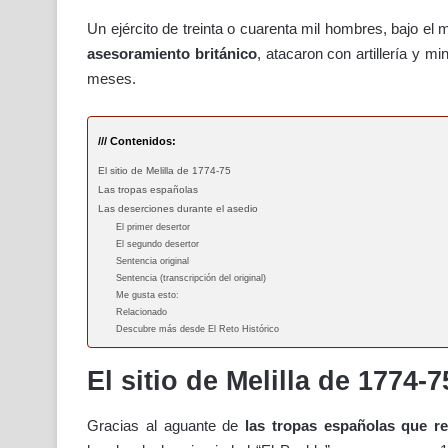
Un ejército de treinta o cuarenta mil hombres, bajo el 
asesoramiento británico
, atacaron con artillería y m
meses.
/// Contenidos:
El sitio de Melilla de 1774-75
Las tropas españolas
Las deserciones durante el asedio
El primer desertor
El segundo desertor
Sentencia original
Sentencia (transcripción del original)
Me gusta esto:
Relacionado
Descubre más desde El Reto Histórico
El sitio de Melilla de 1774-7
Gracias al aguante de
las tropas españolas que re