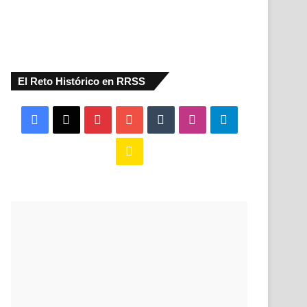
El Reto Histórico en RRSS
Facebook
X
Pinterest
YouTube
Tumblr
Instagram
Telegram
Buy
Me
a
Coffee